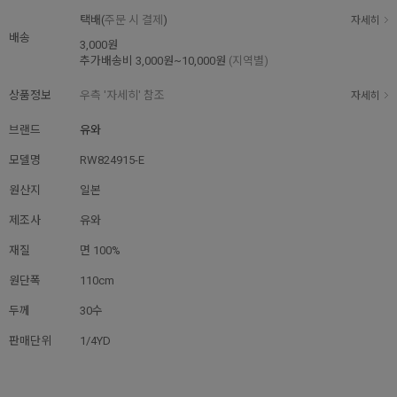
택배(
주문 시 결제
)
자세히
배송
3,000원
추가배송비
3,000원~10,000원
(지역별)
상품정보
우측 '자세히' 참조
자세히
브랜드
유와
모델명
RW824915-E
원산지
일본
제조사
유와
재질
면 100%
원단폭
110cm
두께
30수
판매단위
1/4YD