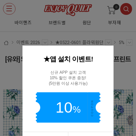
0
바이핸즈
브랜드별
원단
부자재
이벤트 2026
★0522-0601 플라워원단
5%
★앱 설치 이벤트!
[유와] 와시자와 레이코 링아링오 로즈 셔팅 프린트
원단 - 블루 (1/4yd) RW824915-E
신규 APP 설치 고객

10% 할인 쿠폰 증정!

RW824915-E
(5만원 이상 사용가능)
10
%