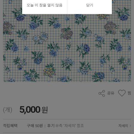
오늘 이 창을 열지 않음
닫기
공유
찜
5,000
원
(개)
적립혜택
구매
50원
|
후기
우측 '자세히' 참조
자세히