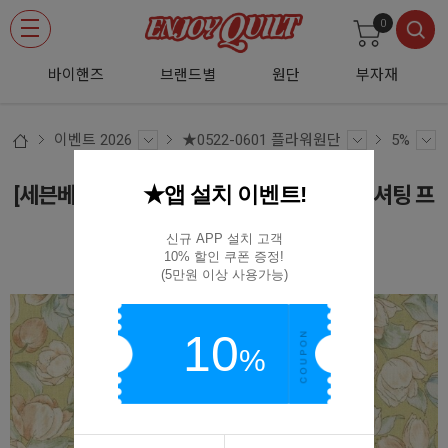
0
바이핸즈
브랜드별
원단
부자재
이벤트 2026
★0522-0601 플라워원단
5%
★앱 설치 이벤트!
[세븐베리] 마리에타 노스텔지어 컬렉션 D1 셔팅 프
린트원단 - 그린옐로우
신규 APP 설치 고객

10% 할인 쿠폰 증정!

83055-D1-4
(5만원 이상 사용가능)
10
%