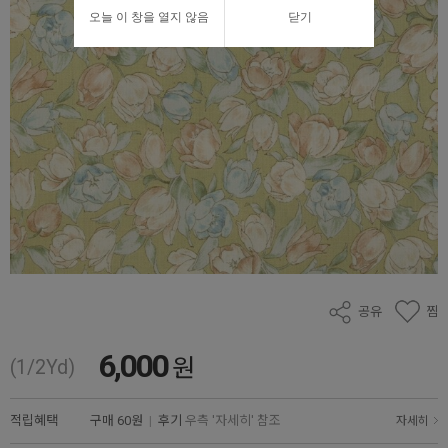
오늘 이 창을 열지 않음
닫기
공유
찜
6,000
원
(1/2Yd)
적립혜택
구매
60원
|
후기
우측 '자세히' 참조
자세히