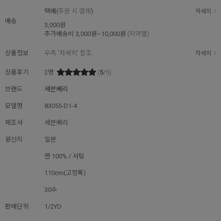
택배(
주문 시 결제
)
자세히
배송
3,000원
추가배송비
3,000원~10,000원
(지역별)
상품정보
우측 '자세히' 참조
자세히
상품후기
2
명
(
5
/5)
브랜드
세븐베리
모델명
83055-D1-4
제조사
세븐베리
원산지
일본
면 100% / 셔팅
110cm(고정폭)
30수
판매단위
1/2YD