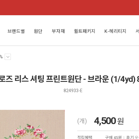
브랜드별
원단
부자재
퀼트패키지
K-헤리티지
%
 로즈 리스 셔팅 프린트원단 - 브라운 (1/4yd) 8
824933-E
4,500
원
(개)
적립혜택
구매
45원
|
후기
우