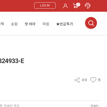
0
LOG IN
서적
소잉
핫 테마
미싱
★반값특가
24933-E
공유
찜
측 '자세히' 참조
자세히