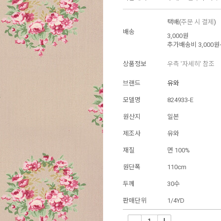
택배(
주문 시 결제
)
배송
3,000원
추가배송비
3,000원
상품정보
우측 '자세히' 참조
브랜드
유와
모델명
824933-E
원산지
일본
제조사
유와
재질
면 100%
원단폭
110cm
두께
30수
판매단위
1/4YD