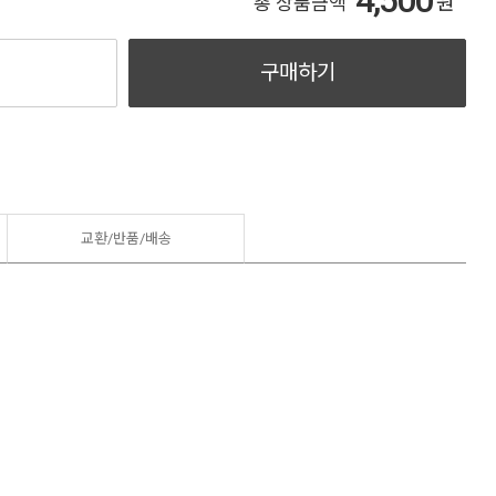
4,500
원
총 상품금액
구매하기
교환/반품/
배송