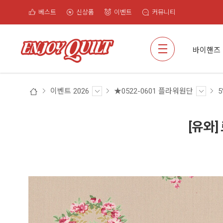
베스트
신상품
이벤트
커뮤니티
검색
바이핸즈
이벤트 2026
★0522-0601 플라워원단
5
[유와]