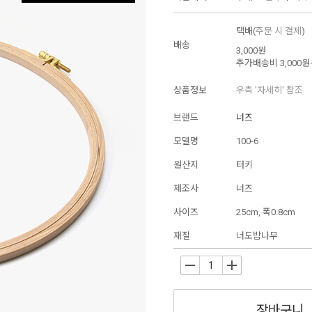
택배(
주문 시 결제
)
배송
3,000원
추가배송비
3,000원
상품정보
우측 '자세히' 참조
브랜드
너즈
모델명
100-6
원산지
터키
제조사
너즈
사이즈
25cm, 폭0.8cm
재질
너도밤나무
-
+
장바구니