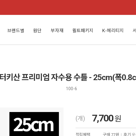
브랜드별
원단
부자재
퀼트패키지
K-헤리티지
 터키산 프리미엄 자수용 수틀 - 25cm(폭0.8cm
100-6
7,700
원
(개)
적립혜택
구매
77원
|
후기
우