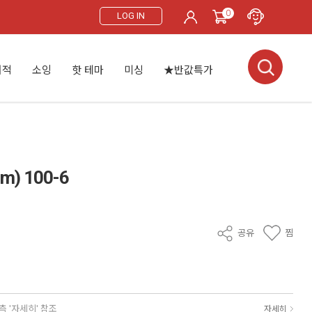
0
LOG IN
서적
소잉
핫 테마
미싱
★반값특가
) 100-6
공유
찜
측 '자세히' 참조
자세히