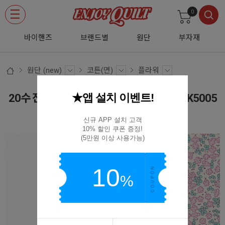
0
바이핸즈
브랜드별
원단
부자재
원단 (new)
코튼(면)
플라워
★앱 설치 이벤트!
20수 잔꽃 플라워 면원단 퀼트원단 - 핑크 JK5005
JK5005
신규 APP 설치 고객

10% 할인 쿠폰 증정!

(5만원 이상 사용가능)
10
%