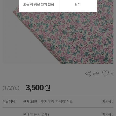
오늘 이 창을 열지 않음
닫기
공유
찜
3,500
원
(1/2Yd)
적립혜택
구매
35원
|
후기
우측 '자세히' 참조
자세히
택배(
주문 시 결제
)
자세히