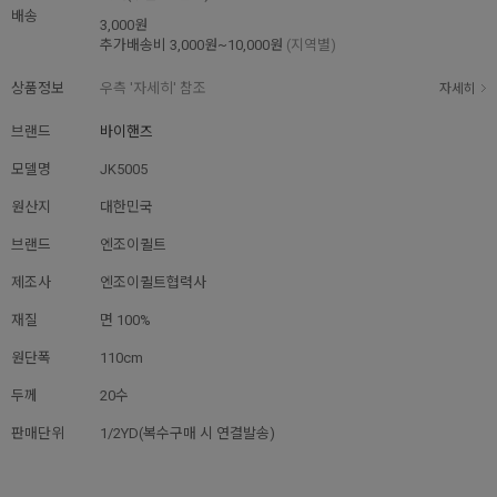
배송
3,000원
추가배송비
3,000원~10,000원
(지역별)
상품정보
우측 '자세히' 참조
자세히
브랜드
바이핸즈
모델명
JK5005
원산지
대한민국
브랜드
엔조이퀼트
제조사
엔조이퀼트협력사
재질
면 100%
원단폭
110cm
두께
20수
판매단위
1/2YD(복수구매 시 연결발송)