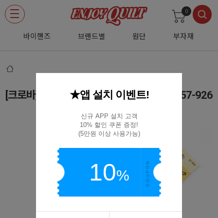
0
바이핸즈
브랜드별
원단
부자재
★앱 설치 이벤트!
[크로바] 패치워크 시접자 30cm(컬러라인) 57-926
57-926
신규 APP 설치 고객

10% 할인 쿠폰 증정!

(5만원 이상 사용가능)
10
%