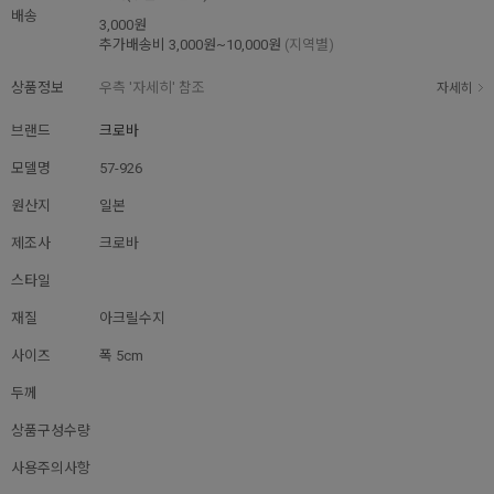
배송
3,000원
추가배송비
3,000원~10,000원
(지역별)
상품정보
우측 '자세히' 참조
자세히
브랜드
크로바
모델명
57-926
원산지
일본
제조사
크로바
스타일
재질
아크릴수지
사이즈
폭 5cm
두께
상품구성수량
사용주의사항