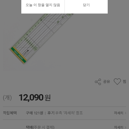
오늘 이 창을 열지 않음
닫기
공유
찜
12,090
원
(개)
적립혜택
구매
121원
|
후기
우측 '자세히' 참조
자세히
택배(
주문 시 결제
)
자세히