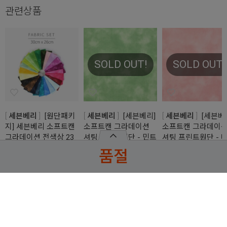
관련상품
SOLD OUT!
SOLD OUT!
세븐베리
[원단패키
세븐베리
[세븐베리]
세븐베리
[세븐베
지] 세븐베리 소프트캔
소프트캔 그라데이션
소프트캔 그라데이
그라데이션 전색상 23
셔팅 프린트원단 - 민트
셔팅 프린트원단 - 
종 - 30cm x 26cm
그린 (1/2Yd)
비핑크 (1/2Yd)
품절
JSH5464 (set)
87422-D1-7
87422-D1-8
5,000
5,000
JSH5464
원
원
25,900
원
판매자 인기상품