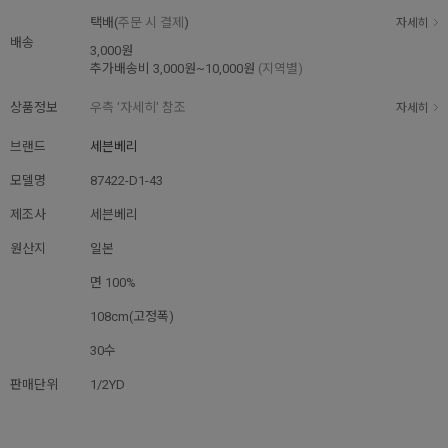
택배(
주문 시 결제
)
자세히
배송
3,000원
추가배송비
3,000원~10,000원
(지역별)
상품정보
우측 '자세히' 참조
자세히
브랜드
세븐베리
모델명
87422-D1-43
제조사
세븐베리
원산지
일본
면 100%
108cm(고정폭)
30수
판매단위
1/2YD