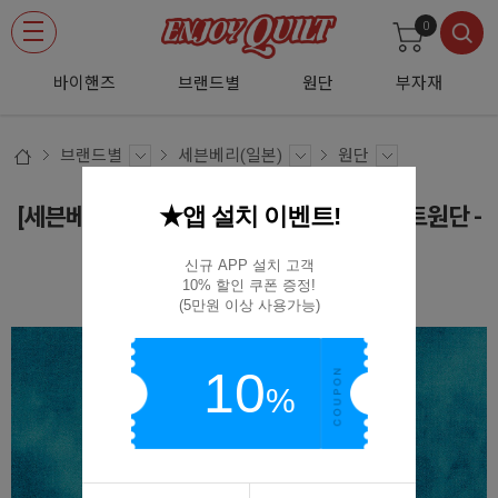
0
바이핸즈
브랜드별
원단
부자재
브랜드별
세븐베리(일본)
원단
★앱 설치 이벤트!
[세븐베리] 소프트캔 그라데이션 셔팅 프린트원단 -
오션블루
신규 APP 설치 고객

10% 할인 쿠폰 증정!

87422-D1-43
(5만원 이상 사용가능)
10
%