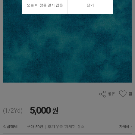
오늘 이 창을 열지 않음
닫기
공유
찜
5,000
원
(1/2Yd)
적립혜택
구매
50원
|
후기
우측 '자세히' 참조
자세히