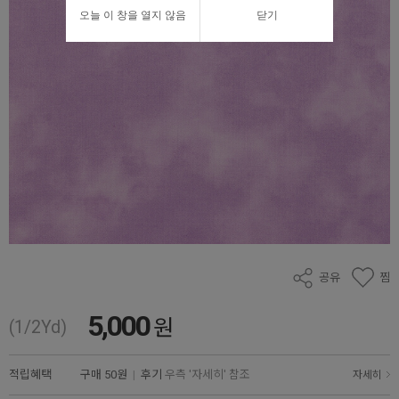
오늘 이 창을 열지 않음
닫기
공유
찜
5,000
원
(1/2Yd)
적립혜택
구매
50원
|
후기
우측 '자세히' 참조
자세히