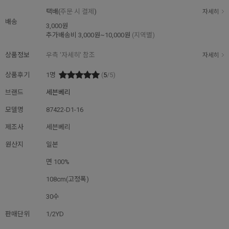
택배(
주문 시 결제
)
자세히
배송
3,000원
추가배송비
3,000원~10,000원
(지역별)
상품정보
우측 '자세히' 참조
자세히
상품후기
1
명
(
5
/5)
브랜드
세븐베리
모델명
87422-D1-16
제조사
세븐베리
원산지
일본
면 100%
108cm(고정폭)
30수
판매단위
1/2YD