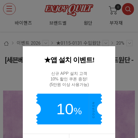
0
바이핸즈
브랜드별
원단
부자재
이벤트 2026
★0115-0131 수입원단
20%
★앱 설치 이벤트!
[세븐베리] 소프트캔 그라데이션 셔팅 프린트원단 -
라일락퍼플
신규 APP 설치 고객

10% 할인 쿠폰 증정!

87422-D1-16
(5만원 이상 사용가능)
10
%