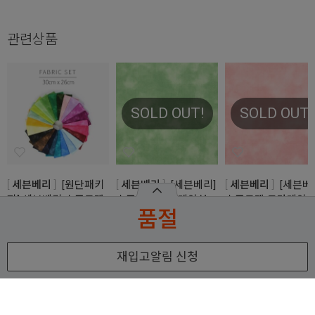
관련상품
SOLD OUT!
SOLD OUT!
세븐베리
[원단패키
세븐베리
[세븐베리]
세븐베리
[세븐베
지] 세븐베리 소프트캔
소프트캔 그라데이션
소프트캔 그라데이
품절
그라데이션 전색상 23
셔팅 프린트원단 - 민트
셔팅 프린트원단 - 
종 - 30cm x 26cm
그린 (1/2Yd)
비핑크 (1/2Yd)
JSH5464 (set)
87422-D1-7
87422-D1-8
재입고알림 신청
5,000
5,000
JSH5464
원
원
25,900
원