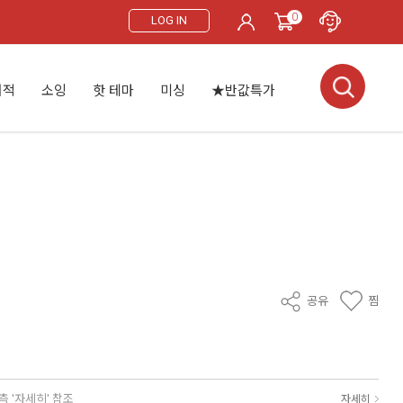
0
LOG IN
서적
소잉
핫 테마
미싱
★반값특가
공유
찜
측 '자세히' 참조
자세히