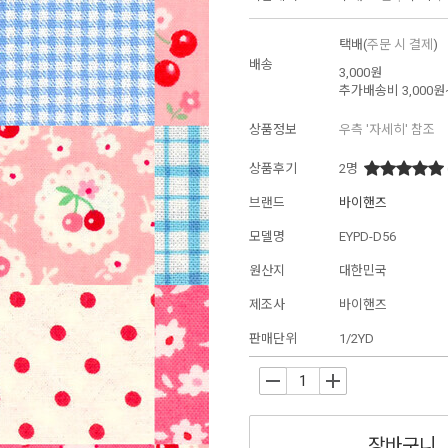
택배(
주문 시 결제
)
배송
3,000원
추가배송비
3,000원
상품정보
우측 '자세히' 참조
상품후기
2
명
브랜드
바이핸즈
모델명
EYPD-D56
원산지
대한민국
제조사
바이핸즈
판매단위
1/2YD
-
+
장바구니