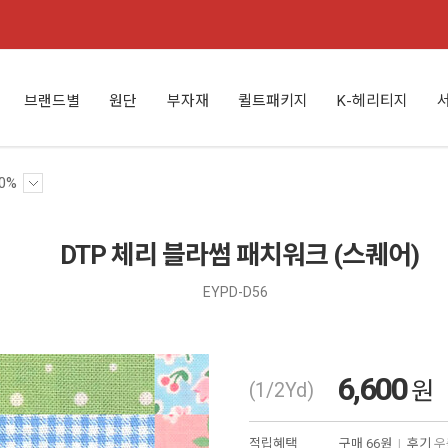
브랜드별
원단
부자재
퀼트패키지
K-헤리티지
0%
DTP 체리 블라썸 패치워크 (스퀘어)
EYPD-D56
6,600
원
(1/2Yd)
적립혜택
구매
66원
|
후기
우