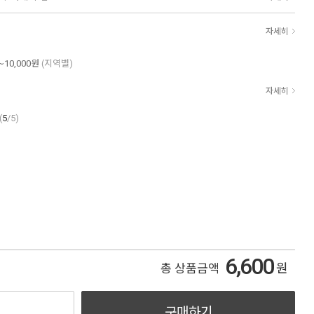
자세히
~10,000원
(지역별)
자세히
(
5
/5)
6,600
원
총 상품금액
구매하기