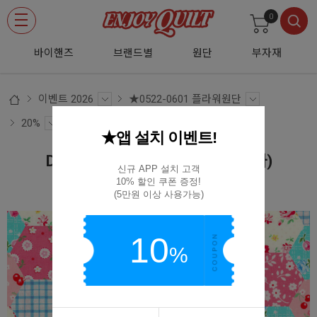
0
바이핸즈
브랜드별
원단
부자재
이벤트 2026
★0522-0601 플라워원단
20%
★앱 설치 이벤트!
DTP 체리 블라썸 패치워크 (미니 헥사)
신규 APP 설치 고객

10% 할인 쿠폰 증정!

EYPD-D68
(5만원 이상 사용가능)
10
%