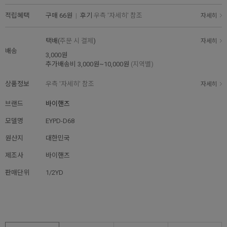
적립혜택
구매
66원
|
후기
우측 '자세히' 참조
자세히
택배(
주문 시 결제
)
자세히
배송
3,000원
추가배송비
3,000원~10,000원
(지역별)
상품정보
우측 '자세히' 참조
자세히
브랜드
바이핸즈
모델명
EYPD-D68
원산지
대한민국
제조사
바이핸즈
판매단위
1/2YD