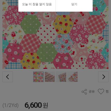
오늘 이 창을 열지 않음
닫기
공유
찜
6,600
원
(1/2Yd)